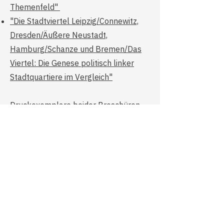
Themenfeld"
"Die Stadtviertel Leipzig/Connewitz,
Dresden/Äußere Neustadt,
Hamburg/Schanze und Bremen/Das
Viertel: Die Genese politisch linker
Stadtquartiere im Vergleich"
Druckexemplare beider Broschüren
können unter
kontakt@netzwerk-
linkup.de
angefragt werden.
Newsletter-
Archiv
Hier werden die in der Vergangenheit
erschienenen Newsletter